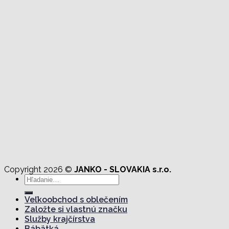
Copyright 2026 ©
JANKO - SLOVAKIA s.r.o.
Hľadať:
Veľkoobchod s oblečením
Založte si vlastnú značku
Služby krajčírstva
Bábätká