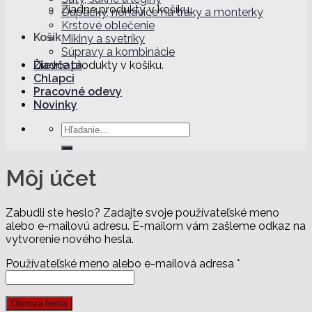
Žiadne produkty v košíku.
Dupačky, nohavice na traky a monterky
Krstové oblečenie
Košík
Mikiny a svetríky
Súpravy a kombinácie
Dievčatá
Žiadne produkty v košíku.
Chlapci
Pracovné odevy
Novinky
Hľadať:
Môj účet
Zabudli ste heslo? Zadajte svoje používateľské meno
alebo e-mailovú adresu. E-mailom vám zašleme odkaz na
vytvorenie nového hesla.
Povinné
Používateľské meno alebo e-mailová adresa
*
Obnova hesla