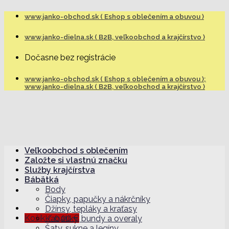
Skip
www.janko-obchod.sk ( Eshop s oblečením a obuvou )
to
content
www.janko-dielna.sk ( B2B, veľkoobchod a krajčírstvo )
Dočasne bez registrácie
www.janko-obchod.sk ( Eshop s oblečením a obuvou );
www.janko-dielna.sk ( B2B, veľkoobchod a krajčírstvo )
Veľkoobchod s oblečením
Založte si vlastnú značku
Služby krajčírstva
Bábätká
Body
Čiapky, papučky a nákrčníky
Džínsy, tepláky a kraťasy
Košík /
0,00
€
Kabátiky, bundy a overaly
Šaty, sukne a legíny