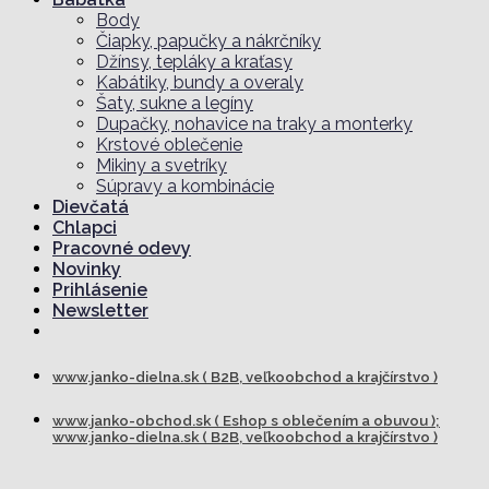
Body
Čiapky, papučky a nákrčníky
Džínsy, tepláky a kraťasy
Kabátiky, bundy a overaly
Šaty, sukne a legíny
Dupačky, nohavice na traky a monterky
Krstové oblečenie
Mikiny a svetríky
Súpravy a kombinácie
Dievčatá
Chlapci
Pracovné odevy
Novinky
Prihlásenie
Newsletter
www.janko-dielna.sk ( B2B, veľkoobchod a krajčírstvo )
www.janko-obchod.sk ( Eshop s oblečením a obuvou );
www.janko-dielna.sk ( B2B, veľkoobchod a krajčírstvo )