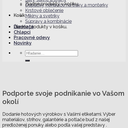
Žiadne produkty v košíku.
Dupačky, nohavice na traky a monterky
Krstové oblečenie
Košík
Mikiny a svetríky
Súpravy a kombinácie
Dievčatá
Žiadne produkty v košíku.
Chlapci
Pracovné odevy
Novinky
Hľadať:
Podporte svoje podnikanie vo Vašom
okolí
Dodanie hotových výrobkov s Vašimi etiketami. Výber
materiálov, strihov, galantérie a potlače buď z našej
predloženej ponuky alebo podľa vašej predstavy .