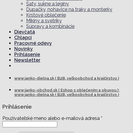
Šaty, sukne a legíny
Dupačky, nohavice na traky a monterky
Krstové oblečenie
Mikiny a svetríky
Súpravy a kombinácie
Dievčatá
Chlapci
Pracovné odevy
Novinky
Prihlásenie
Newsletter
www.janko-dielna.sk ( B2B, veľkoobchod a krajčírstvo )
www.janko-obchod.sk ( Eshop s oblečením a obuvou );
www.janko-dielna.sk ( B2B, veľkoobchod a krajčírstvo )
Prihlásenie
Používateľské meno alebo e-mailová adresa
*