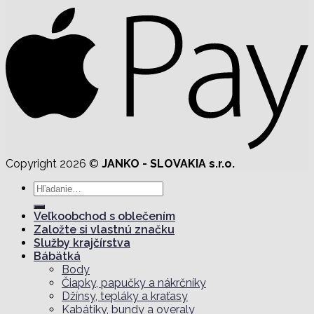
Copyright 2026 ©
JANKO - SLOVAKIA s.r.o.
Hľadať:
Veľkoobchod s oblečením
Založte si vlastnú značku
Služby krajčírstva
Bábätká
Body
Čiapky, papučky a nákrčníky
Džínsy, tepláky a kraťasy
Kabátiky, bundy a overaly