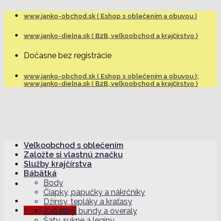
Skip
www.janko-obchod.sk ( Eshop s oblečením a obuvou )
to
content
www.janko-dielna.sk ( B2B, veľkoobchod a krajčírstvo )
Dočasne bez registrácie
www.janko-obchod.sk ( Eshop s oblečením a obuvou );
www.janko-dielna.sk ( B2B, veľkoobchod a krajčírstvo )
Veľkoobchod s oblečením
Založte si vlastnú značku
Služby krajčírstva
Bábätká
Body
Čiapky, papučky a nákrčníky
Džínsy, tepláky a kraťasy
Košík /
0,00
€
Kabátiky, bundy a overaly
Šaty, sukne a legíny