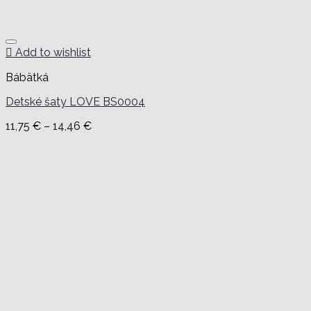
Add to wishlist
Bábätká
Detské šaty LOVE BS0004
Price
11,75
€
–
14,46
€
range:
11,75 €
through
14,46 €