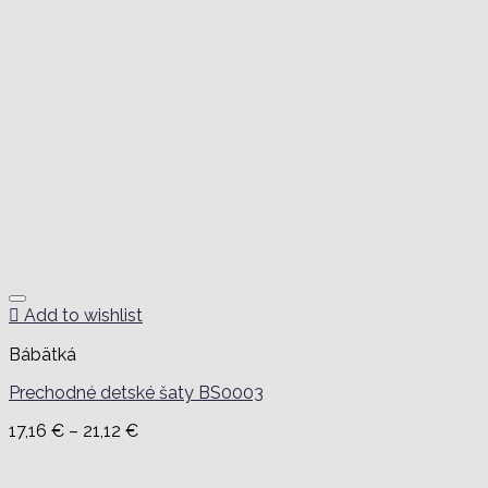
Add to wishlist
Bábätká
Prechodné detské šaty BS0003
Price
17,16
€
–
21,12
€
range:
17,16 €