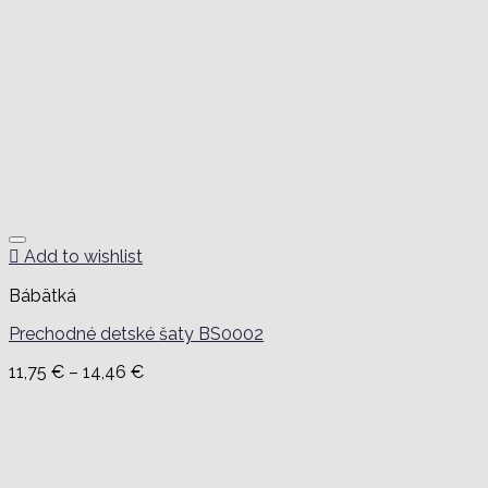
Add to wishlist
Bábätká
Prechodné detské šaty BS0002
Price
11,75
€
–
14,46
€
range:
11,75 €
through
14,46 €