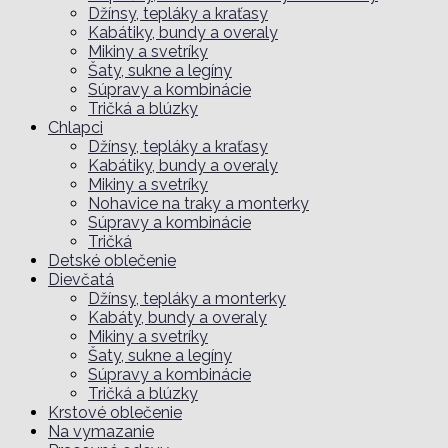
Džínsy, tepláky a kraťasy
Kabátiky, bundy a overaly
Mikiny a svetríky
Šaty, sukne a legíny
Súpravy a kombinácie
Tričká a blúzky
Chlapci
Džínsy, tepláky a kraťasy
Kabátiky, bundy a overaly
Mikiny a svetríky
Nohavice na traky a monterky
Súpravy a kombinácie
Tričká
Detské oblečenie
Dievčatá
Džínsy, tepláky a monterky
Kabáty, bundy a overaly
Mikiny a svetríky
Šaty, sukne a legíny
Súpravy a kombinácie
Tričká a blúzky
Krstové oblečenie
Na vymazanie