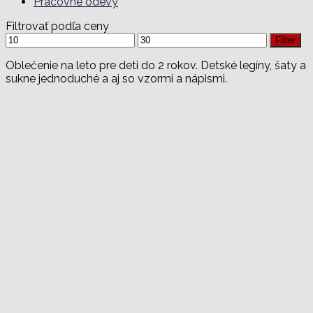
Pracovné odevy
Filtrovať podľa ceny
Minimálna
Maximálna
Filter
cena
cena
Oblečenie na leto pre deti do 2 rokov. Detské legíny, šaty a
sukne jednoduché a aj so vzormi a nápismi.