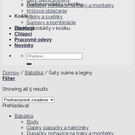
Žiadne produkty v košíku.
Dupačky, nohavice na traky a monterky
Krstové oblečenie
Košík
Mikiny a svetríky
Súpravy a kombinácie
Žiadne produkty v košíku.
Dievčatá
Chlapci
Pracovné odevy
Novinky
Hľadať:
Domov
/
Bábätká
/
Šaty, sukne a legíny
Filter
Showing all 5 results
Prehľadávať
Bábätká
Body
Čiapky, papučky a nákrčníky
Dupačky, nohavice na traky a monterky