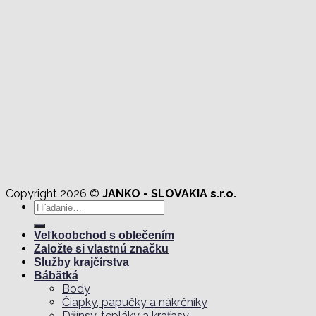
through
21,12 €
Copyright 2026 ©
JANKO - SLOVAKIA s.r.o.
Hľadať:
Veľkoobchod s oblečením
Založte si vlastnú značku
Služby krajčírstva
Bábätká
Body
Čiapky, papučky a nákrčníky
Džínsy, tepláky a kraťasy