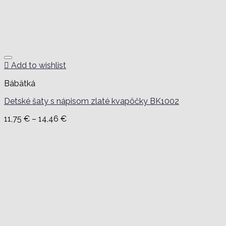
Add to wishlist
Bábätká
Detské šaty s nápisom zlaté kvapôčky BK1002
Price
11,75
€
–
14,46
€
range:
11,75 €
through
14,46 €