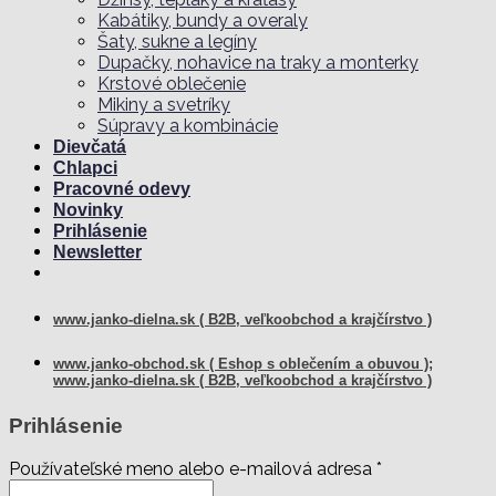
Kabátiky, bundy a overaly
Šaty, sukne a legíny
Dupačky, nohavice na traky a monterky
Krstové oblečenie
Mikiny a svetríky
Súpravy a kombinácie
Dievčatá
Chlapci
Pracovné odevy
Novinky
Prihlásenie
Newsletter
www.janko-dielna.sk ( B2B, veľkoobchod a krajčírstvo )
www.janko-obchod.sk ( Eshop s oblečením a obuvou );
www.janko-dielna.sk ( B2B, veľkoobchod a krajčírstvo )
Prihlásenie
Používateľské meno alebo e-mailová adresa
*