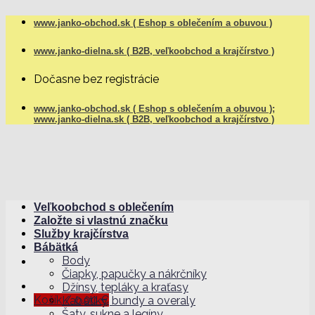
Skip
www.janko-obchod.sk ( Eshop s oblečením a obuvou )
to
content
www.janko-dielna.sk ( B2B, veľkoobchod a krajčírstvo )
Dočasne bez registrácie
www.janko-obchod.sk ( Eshop s oblečením a obuvou );
www.janko-dielna.sk ( B2B, veľkoobchod a krajčírstvo )
Veľkoobchod s oblečením
Založte si vlastnú značku
Služby krajčírstva
Bábätká
Body
Čiapky, papučky a nákrčníky
Džínsy, tepláky a kraťasy
Košík /
0,00
€
Kabátiky, bundy a overaly
Šaty, sukne a legíny