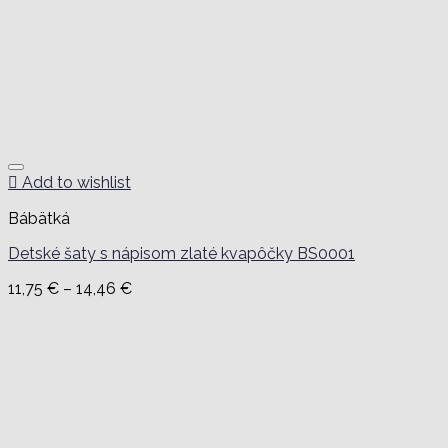
Add to wishlist
Bábätká
Detské šaty s nápisom zlaté kvapôčky BS0001
Price
11,75
€
–
14,46
€
range:
11,75 €
through
14,46 €