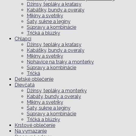
Džínsy, tepláky a kraťasy
Kabátiky, bundy a overaly
Mikiny a svetríky
Šaty, sukne a legíny
Súpravy a kombinácie
Tričká a blúzky
Chlapci
Džínsy, tepláky a kraťasy
Kabátiky, bundy a overaly
Mikiny a svetríky
Nohavice na traky a monterky
Súpravy a kombinácie
Tričká
Detské oblečenie
Dievčatá
Džínsy, tepláky a monterky
Kabáty, bundy a overaly
Mikiny a svetríky
Šaty, sukne a legíny
Súpravy a kombinácie
Tričká a blúzky
Krstové oblečenie
Na vymazanie