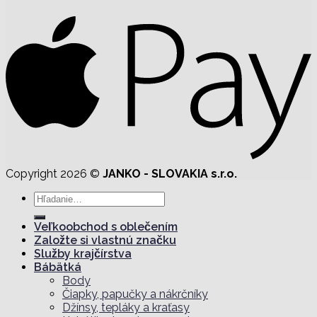
Copyright 2026 ©
JANKO - SLOVAKIA s.r.o.
Hľadať:
Veľkoobchod s oblečením
Založte si vlastnú značku
Služby krajčírstva
Bábätká
Body
Čiapky, papučky a nákrčníky
Džínsy, tepláky a kraťasy