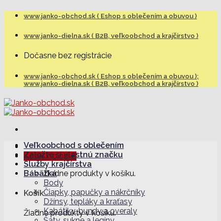
Skip
www.janko-obchod.sk ( Eshop s oblečením a obuvou )
to
content
www.janko-dielna.sk ( B2B, veľkoobchod a krajčírstvo )
Dočasne bez registrácie
www.janko-obchod.sk ( Eshop s oblečením a obuvou );
www.janko-dielna.sk ( B2B, veľkoobchod a krajčírstvo )
Veľkoobchod s oblečením
Založte si vlastnú značku
Košík /
0,00
€
Služby krajčírstva
Bábätká
Žiadne produkty v košíku.
Body
Čiapky, papučky a nákrčníky
Košík
Džínsy, tepláky a kraťasy
Kabátiky, bundy a overaly
Žiadne produkty v košíku.
Šaty, sukne a legíny