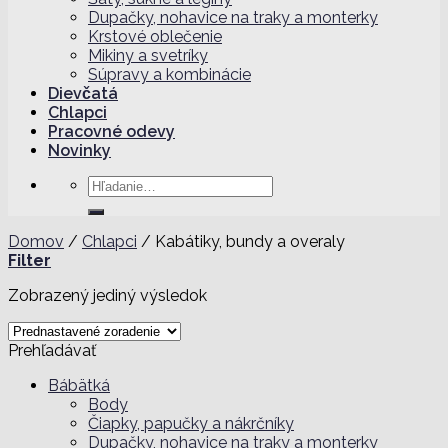
Dupačky, nohavice na traky a monterky
Krstové oblečenie
Mikiny a svetríky
Súpravy a kombinácie
Dievčatá
Chlapci
Pracovné odevy
Novinky
Hľadať:
Domov
/
Chlapci
/
Kabátiky, bundy a overaly
Filter
Zobrazený jediný výsledok
Prehľadávať
Bábätká
Body
Čiapky, papučky a nákrčníky
Dupačky, nohavice na traky a monterky