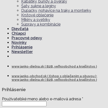
Kabátiky, bundy a overaly
Šaty, sukne a legíny
Dupačky, nohavice na traky a monterky
Krstové oblečenie
Mikiny a svetríky
Súpravy a kombinácie
Dievčatá
Chlapci
Pracovné odevy
Novinky
Prihlásenie
Newsletter
www.janko-dielna.sk ( B2B, veľkoobchod a krajčírstvo )
www.janko-obchod.sk ( Eshop s oblečením a obuvou );
www.janko-dielna.sk ( B2B, veľkoobchod a krajčírstvo )
Prihlásenie
Používateľské meno alebo e-mailová adresa
*