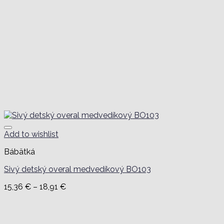
Add to wishlist
Bábätká
Sivý detský overal medvedíkový BO103
Price
15,36
€
–
18,91
€
range:
15,36 €
through