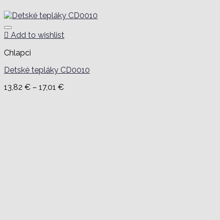
Add to wishlist
Chlapci
Detské tepláky CD0010
Price
13,82
€
–
17,01
€
range:
13,82 €
through
17,01 €