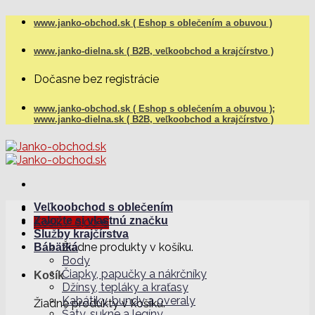
Skip
www.janko-obchod.sk ( Eshop s oblečením a obuvou )
to
content
www.janko-dielna.sk ( B2B, veľkoobchod a krajčírstvo )
Dočasne bez registrácie
www.janko-obchod.sk ( Eshop s oblečením a obuvou );
www.janko-dielna.sk ( B2B, veľkoobchod a krajčírstvo )
Veľkoobchod s oblečením
Založte si vlastnú značku
Košík /
0,00
€
Služby krajčírstva
Žiadne produkty v košíku.
Bábätká
Body
Čiapky, papučky a nákrčníky
Košík
Džínsy, tepláky a kraťasy
Kabátiky, bundy a overaly
Žiadne produkty v košíku.
Šaty, sukne a legíny