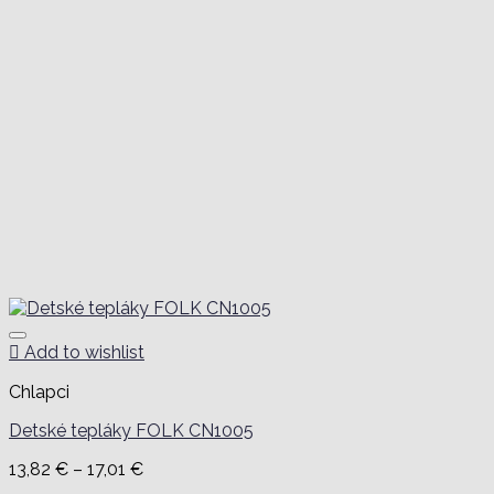
Add to wishlist
Chlapci
Detské tepláky FOLK CN1005
Price
13,82
€
–
17,01
€
range: