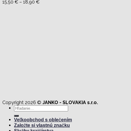
Price
15,50
€
–
18,90
€
range:
15,50 €
through
18,90 €
Copyright 2026 ©
JANKO - SLOVAKIA s.r.o.
Hľadať:
Veľkoobchod s oblečením
Založte si vlastnú značku
Služby krajčírstva