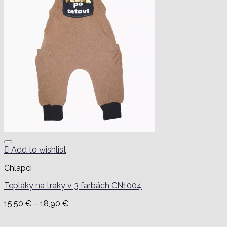
Add to wishlist
Chlapci
Tepláky na traky v 3 farbách CN1004
Price
15,50
€
–
18,90
€
range:
15,50 €