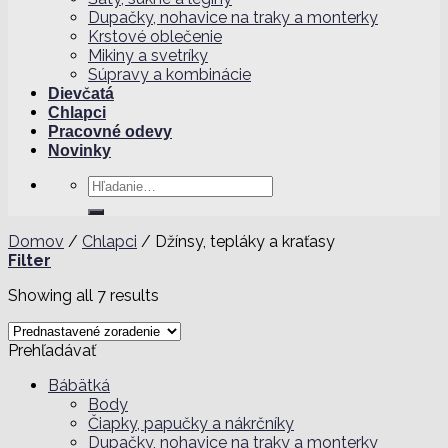
Dupačky, nohavice na traky a monterky
Krstové oblečenie
Mikiny a svetríky
Súpravy a kombinácie
Dievčatá
Chlapci
Pracovné odevy
Novinky
Hľadať:
Domov
/
Chlapci
/
Džínsy, tepláky a kraťasy
Filter
Showing all 7 results
Prehľadávať
Bábätká
Body
Čiapky, papučky a nákrčníky
Dupačky, nohavice na traky a monterky