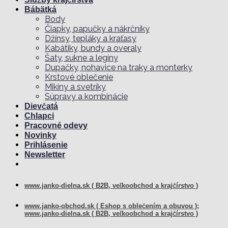
Bábätká
Body
Čiapky, papučky a nákrčníky
Džínsy, tepláky a kraťasy
Kabátiky, bundy a overaly
Šaty, sukne a legíny
Dupačky, nohavice na traky a monterky
Krstové oblečenie
Mikiny a svetríky
Súpravy a kombinácie
Dievčatá
Chlapci
Pracovné odevy
Novinky
Prihlásenie
Newsletter
www.janko-dielna.sk ( B2B, veľkoobchod a krajčírstvo )
www.janko-obchod.sk ( Eshop s oblečením a obuvou );
www.janko-dielna.sk ( B2B, veľkoobchod a krajčírstvo )