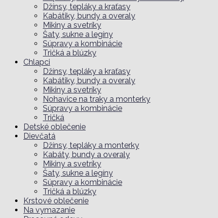
Džínsy, tepláky a kraťasy
Kabátiky, bundy a overaly
Mikiny a svetríky
Šaty, sukne a legíny
Súpravy a kombinácie
Tričká a blúzky
Chlapci
Džínsy, tepláky a kraťasy
Kabátiky, bundy a overaly
Mikiny a svetríky
Nohavice na traky a monterky
Súpravy a kombinácie
Tričká
Detské oblečenie
Dievčatá
Džínsy, tepláky a monterky
Kabáty, bundy a overaly
Mikiny a svetríky
Šaty, sukne a legíny
Súpravy a kombinácie
Tričká a blúzky
Krstové oblečenie
Na vymazanie