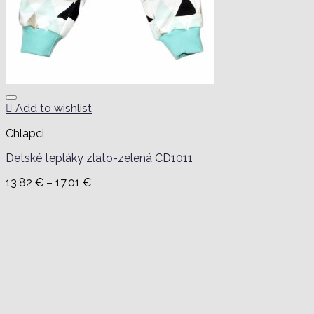
Add to wishlist
Chlapci
Detské tepláky zlato-zelená CD1011
Price
13,82
€
–
17,01
€
range:
13,82 €
through
17,01 €