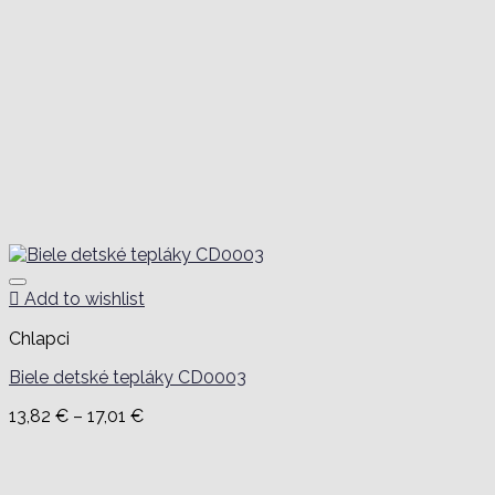
Add to wishlist
Chlapci
Biele detské tepláky CD0003
Price
13,82
€
–
17,01
€
range:
13,82 €
through