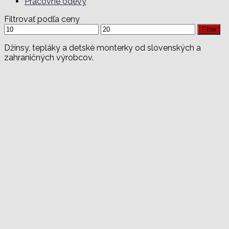
Pracovné odevy
Filtrovať podľa ceny
Minimálna
Maximálna
Filter
cena
cena
Džínsy, tepláky a detské monterky od slovenských a
zahraničných výrobcov.