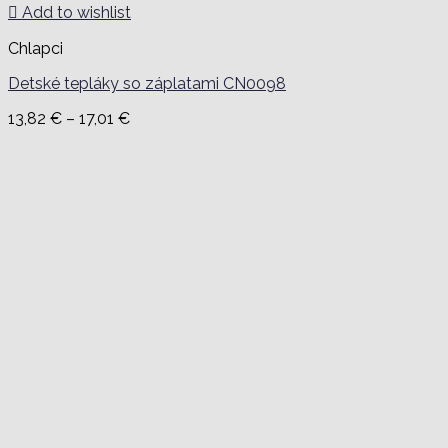
Add to wishlist
Chlapci
Detské tepláky so záplatami CN0098
Price
13,82
€
–
17,01
€
range:
13,82 €
through
17,01 €