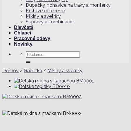
Dupačky, nohavice na traky a monterky
Krstové oblečenie
Mikiny a svetríky
Súpravy a kombinácie
Dievčatá
Chlapci
Pracovné odevy
Novinky
Hľadať:
Domov
/
Bábätká
/
Mikiny a svetríky