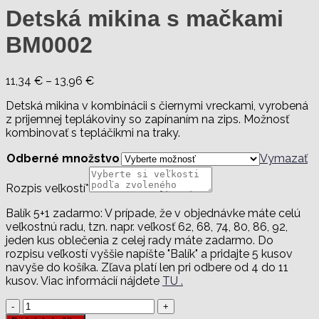
Detská mikina s mačkami
BM0002
Price
11,34
€
–
13,96
€
range:
Detská mikina v kombinácii s čiernymi vreckami, vyrobená
11,34 €
z prijemnej teplákoviny so zapínaním na zips. Možnosť
through
kombinovať s tepláčikmi na traky.
13,96 €
Odberné množstvo
Vymazať
Rozpis veľkostí
*
Balík 5+1 zadarmo: V prípade, že v objednávke máte celú
veľkostnú radu, tzn. napr. veľkosť 62, 68, 74, 80, 86, 92,
jeden kus oblečenia z celej rady máte zadarmo. Do
rozpisu veľkostí vyššie napíšte "Balík" a pridajte 5 kusov
navyše do košíka. Zľava platí len pri odbere od 4 do 11
kusov. Viac informácií nájdete
TU .
množstvo
Detská