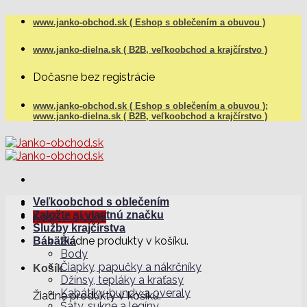
Skip
www.janko-obchod.sk ( Eshop s oblečením a obuvou )
to
content
www.janko-dielna.sk ( B2B, veľkoobchod a krajčírstvo )
Dočasne bez registrácie
www.janko-obchod.sk ( Eshop s oblečením a obuvou );
www.janko-dielna.sk ( B2B, veľkoobchod a krajčírstvo )
Veľkoobchod s oblečením
Založte si vlastnú značku
Košík /
0,00
€
Služby krajčírstva
Žiadne produkty v košíku.
Bábätká
Body
Čiapky, papučky a nákrčníky
Košík
Džínsy, tepláky a kraťasy
Kabátiky, bundy a overaly
Žiadne produkty v košíku.
Šaty, sukne a legíny