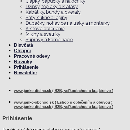
Čiapky, papučky a nákrčníky
Džínsy, tepláky a kraťasy
Kabátiky, bundy a overaly
Šaty, sukne a legíny
Dupačky, nohavice na traky a monterky
Krstové oblečenie
Mikiny a svetríky
Súpravy a kombinácie
Dievčatá
Chlapci
Pracovné odevy
Novinky
Prihlásenie
Newsletter
www.janko-dielna.sk ( B2B, veľkoobchod a krajčírstvo )
www.janko-obchod.sk ( Eshop s oblečením a obuvou );
www.janko-dielna.sk ( B2B, veľkoobchod a krajčírstvo )
Prihlásenie
Používateľské meno alebo e-mailová adresa
*