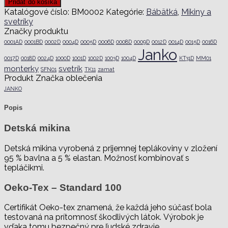
Pridať do košíka
mikina
Katalógové číslo:
BM0002
Kategórie:
Bábätká
,
Mikiny a
s
svetríky
mačkami
Značky produktu
BM0002
0001AD
0001BD
0002D
0004D
0005D
0006D
0008D
0009D
0012D
0014D
0015D
0016D
Janko
0017D
0018D
0024D
1000D
1001D
1002D
1003D
1004D
KT31D
MM01
monterky
svetrík
SFN01
TK11
zamat
Produkt Značka oblečenia
JANKO
Popis
Detská mikina
Detská mikina vyrobená z prijemnej teplákoviny v zložení
95 % bavlna a 5 % elastan. Možnosť kombinovať s
tepláčikmi.
Oeko-Tex – Standard 100
Certifikát Oeko-tex znamená, že každá jeho súčasť bola
testovaná na prítomnosť škodlivých látok. Výrobok je
vďaka tomu bezpečný pre ľudské zdravie.