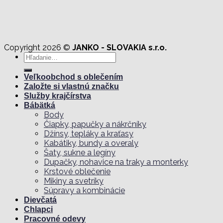
Copyright 2026 ©
JANKO - SLOVAKIA s.r.o.
Hľadať:
Veľkoobchod s oblečením
Založte si vlastnú značku
Služby krajčírstva
Bábätká
Body
Čiapky, papučky a nákrčníky
Džínsy, tepláky a kraťasy
Kabátiky, bundy a overaly
Šaty, sukne a legíny
Dupačky, nohavice na traky a monterky
Krstové oblečenie
Mikiny a svetríky
Súpravy a kombinácie
Dievčatá
Chlapci
Pracovné odevy