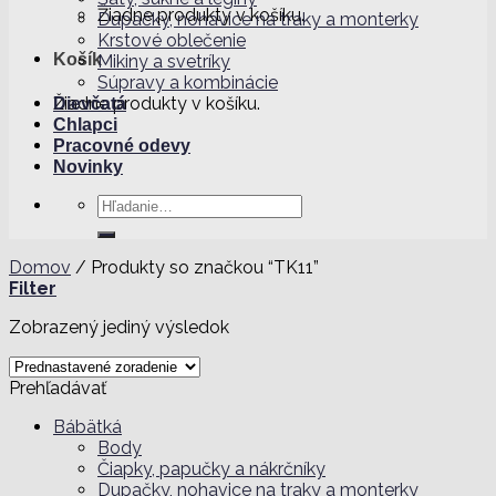
Žiadne produkty v košíku.
Dupačky, nohavice na traky a monterky
Krstové oblečenie
Košík
Mikiny a svetríky
Súpravy a kombinácie
Žiadne produkty v košíku.
Dievčatá
Chlapci
Pracovné odevy
Novinky
Hľadať:
Domov
/
Produkty so značkou “TK11”
Filter
Zobrazený jediný výsledok
Prehľadávať
Bábätká
Body
Čiapky, papučky a nákrčníky
Dupačky, nohavice na traky a monterky