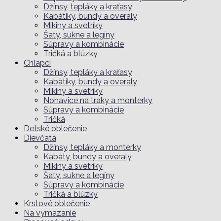
Džínsy, tepláky a kraťasy
Kabátiky, bundy a overaly
Mikiny a svetríky
Šaty, sukne a legíny
Súpravy a kombinácie
Tričká a blúzky
Chlapci
Džínsy, tepláky a kraťasy
Kabátiky, bundy a overaly
Mikiny a svetríky
Nohavice na traky a monterky
Súpravy a kombinácie
Tričká
Detské oblečenie
Dievčatá
Džínsy, tepláky a monterky
Kabáty, bundy a overaly
Mikiny a svetríky
Šaty, sukne a legíny
Súpravy a kombinácie
Tričká a blúzky
Krstové oblečenie
Na vymazanie