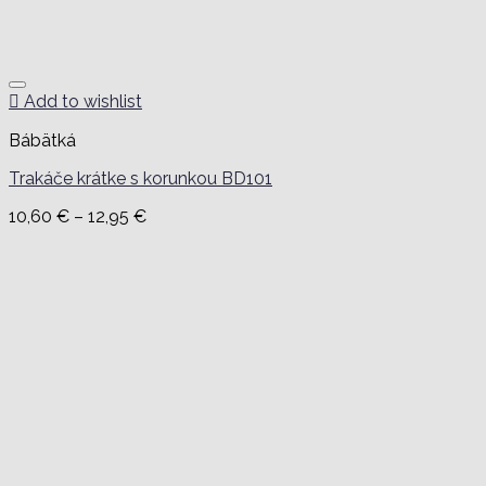
Add to wishlist
Bábätká
Trakáče krátke s korunkou BD101
Price
10,60
€
–
12,95
€
range:
10,60 €
through
12,95 €