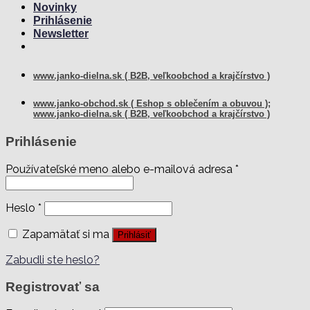
Novinky
Prihlásenie
Newsletter
www.janko-dielna.sk ( B2B, veľkoobchod a krajčírstvo )
www.janko-obchod.sk ( Eshop s oblečením a obuvou );
www.janko-dielna.sk ( B2B, veľkoobchod a krajčírstvo )
Prihlásenie
Používateľské meno alebo e-mailová adresa
*
Heslo
*
Zapamätať si ma
Prihlásiť
Zabudli ste heslo?
Registrovať sa