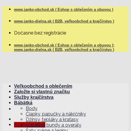
Skip
www.janko-obchod.sk ( Eshop s oblečením a obuvou )
to
content
www.janko-dielna.sk ( B2B, veľkoobchod a krajčírstvo )
Dočasne bez registrácie
www.janko-obchod.sk ( Eshop s oblečením a obuvou );
www.janko-dielna.sk ( B2B, veľkoobchod a krajčírstvo )
Veľkoobchod s oblečením
Založte si vlastnú značku
Služby krajčírstva
Bábätká
Body
Čiapky, papučky a nákrčníky
Džínsy, tepláky a kraťasy
Košík /
0,00
€
Kabátiky, bundy a overaly
Šaty, sukne a legíny