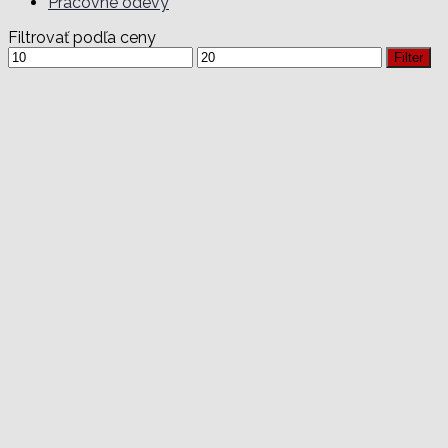
Pracovné odevy
Filtrovať podľa ceny
Minimálna
Maximálna
Filter
cena
cena